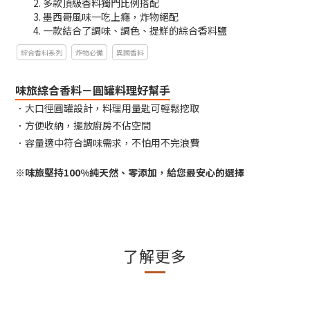
多款頂級香料獨門比例搭配
墨西哥風味一吃上癮，炸物絕配
一款結合了調味、調色、提鮮的綜合香料鹽
綜合香料系列
炸物必備
異國香料
味旅綜合香料－圓罐料理好幫手
．大口徑圓罐設計，料理用量匙可輕鬆挖取
．方便收納，擺放廚房不佔空間
．容量適中符合調味需求，不怕用不完浪費
※味旅堅持100%純天然、零添加，給您最安心的選擇
了解更多