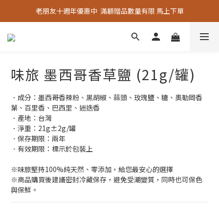
老朋友十週年優惠中  滿額贈品數量有限 馬上下單
老朋友十週年優惠中  滿額贈品數量有限 馬上下單
『嚴選好物』專區上線，優質選品歡迎選購！
老朋友十週年優惠中  滿額贈品數量有限 馬上下單
味旅 墨西哥香草鹽 (21g/罐)
．成分：墨西哥香辣粉、黑胡椒、蒜頭、玫瑰鹽、糖、奧勒岡香
葉、百里香、巴西里、迷迭香
．產地：台灣
．淨重：21g±2g/罐
．保存期限：兩年
．有效期限：標示於包裝上
※味旅堅持100%純天然、零添加，給您最安心的選擇
※商品購買後建議密封冷藏保存，避免受潮變質，同時也可保色
與保鮮。