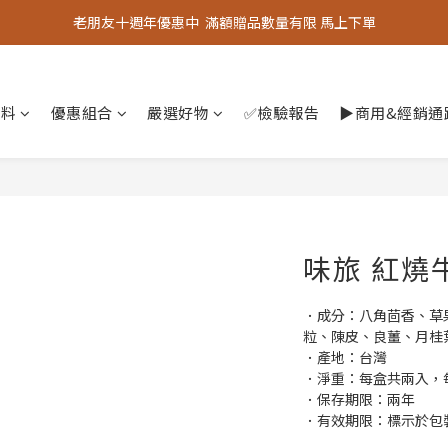
老朋友十週年優惠中  滿額贈品數量有限 馬上下單
老朋友十週年優惠中  滿額贈品數量有限 馬上下單
『嚴選好物』專區上線，優質選品歡迎選購！
香料
優惠組合
老朋友十週年優惠中  滿額贈品數量有限 馬上下單
嚴選好物
✅檢驗報告
▶︎商用&經銷
味旅 紅燒牛
．成分：八角茴香、草
粒、陳皮、良薑、月桂
．產地：台灣
．淨重：每盒共兩入，每
．保存期限：兩年
．有效期限：標示於包