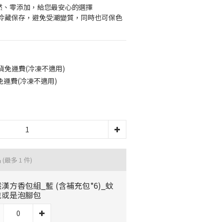
天然、零添加，給您最安心的選擇
冷藏保存，避免受潮變質，同時也可保色
貨免運費(冷凍不適用)
配免運費(冷凍不適用)
品
(最多 1 件)
漢方香包組_藍 (含補充包*6)_蚊
包或是泡腳包