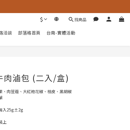
$
找商品
通路洽談
部落格首頁
台南-實體活動
立即購買
肉滷包 (二入/盒)
果、肉荳蔻、大紅袍花椒、桂皮、黑胡椒
葉
入25g±2g
裝上