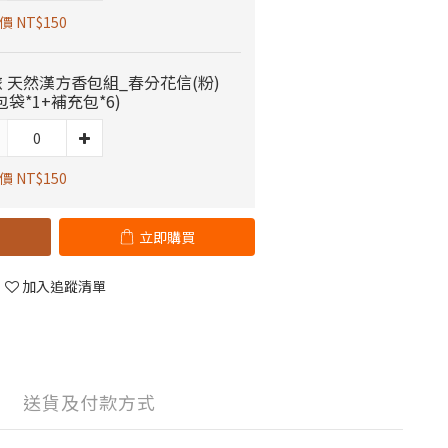
 NT$150
 天然漢方香包組_春分花信(粉)
包袋*1+補充包*6)
 NT$150
立即購買
加入追蹤清單
送貨及付款方式