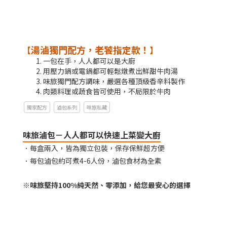
湯滷獨門配方，老饕指定款！
【
】
一包在手，人人都可以是大廚
用壓力鍋或電鍋都可輕鬆燉煮出鮮甜牛肉湯​
味旅獨門配方調味，嚴選各種頂級香辛料製作
肉類料理或蔬食皆可使用，不局限於牛肉
獨家配方
滷包系列
味旅私藏
味旅滷包－人人都可以快速上菜變大廚
．每盒兩入，皆為獨立包裝，保存保鮮超方便
．每包滷包約可煮4-6人份，滷包食材為全素
※味旅堅持100%純天然、零添加，給您最安心的選擇