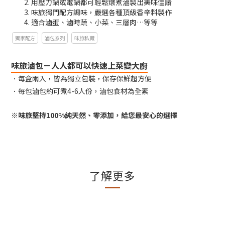
用壓力鍋或電鍋都可輕鬆燉煮滷製出美味佳餚​
味旅獨門配方調味，嚴選各種頂級香辛料製作
適合滷蛋、滷時蔬、小菜、三層肉…等等
獨家配方
滷包系列
味旅私藏
味旅滷包－人人都可以快速上菜變大廚
．每盒兩入，皆為獨立包裝，保存保鮮超方便
．每包滷包約可煮4-6人份，滷包食材為全素
※味旅堅持100%純天然、零添加，給您最安心的選擇
了解更多