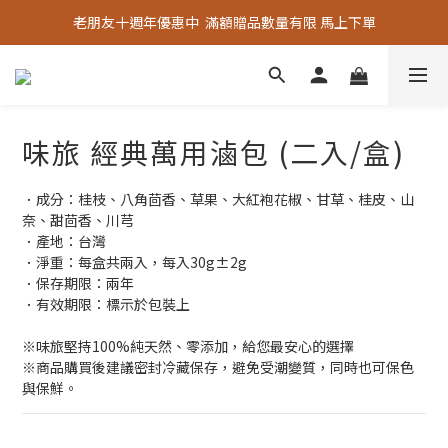
老朋友十週年優惠中  滿額贈品數量有限 馬上下單
老朋友十週年優惠中  滿額贈品數量有限 馬上下單
『嚴選好物』專區上線，優質選品歡迎選購！
老朋友十週年優惠中  滿額贈品數量有限 馬上下單
味旅 經典萬用滷包 (二入/盒)
．成分：桂枝、八角茴香、草果、大紅袍花椒、甘草、桂皮、山
奈、甜茴香、川芎
．產地：台灣
．淨重：每盒共兩入，每入30g±2g
．保存期限：兩年
．有效期限：標示於包裝上
※味旅堅持100%純天然、零添加，給您最安心的選擇
※商品購買後建議密封冷藏保存，避免受潮變質，同時也可保色
與保鮮。