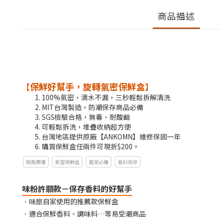
商品描述
保鮮好幫手，旋轉氣密保鮮盒
【
】
100%氣密，滴水不漏，三秒輕鬆拆解清洗
MIT台灣製造，防潮保存商品必備
SGS檢驗合格，無毒、耐酸鹼
可輕鬆拆洗，堆疊收納超方便
台灣地區提供原廠【ANKOMN】維修保固一年
購買保鮮盒任兩件可現折$200。
廚房周邊
氣密保鮮盒
居家必備
香料保存
味粉許願款－保存香料的好幫手
．味旅自家使用的推薦款保鮮盒
．適合保鮮香料、調味料…等易受潮商品