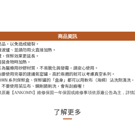
商品資訊
摔產品，以免造成破裂。
於微波爐、並請勿用火直接加熱。
 冷藏，保鮮效果更延長。
未盛裝食物時加熱。
膠片為醫療用矽膠材質，不易脆化與發霉，請安心使用。
兩週內要使用完畢的建議氣密罐，高於兩週的就可以考慮真空系列。
ANKOMN 系列保鮮盒、保鮮罐的「盒身」都可以用軟布（海綿）沾洗劑
醒：不要使用菜瓜布、鋼刷類刷洗，會有刮痕喔！
供原廠【ANKOMN】維修保固一年保固或維修事項依原廠公告為主，詳情
了解更多