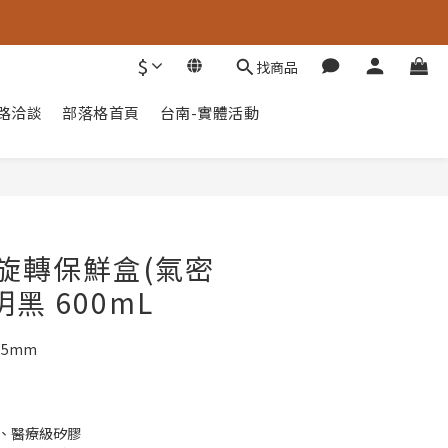
$
找商品
通路洽談
部落格首頁
台南-實體活動
立即購買
 旋轉保鮮盒(氣密
黑 600mL
135mm
脂、醫療級矽膠