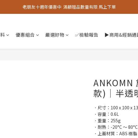
老朋友十週年優惠中  滿額贈品數量有限 馬上下單
老朋友十週年優惠中  滿額贈品數量有限 馬上下單
『嚴選好物』專區上線，優質選品歡迎選購！
香料
優惠組合
老朋友十週年優惠中  滿額贈品數量有限 馬上下單
嚴選好物
✅檢驗報告
▶︎商用&經銷
ANKOMN
款)｜半透明
．尺寸：100 x 100 x 
．容量：0.6L
．重量：255g
．耐熱：-20°C ～ 80°C
．上蓋材質：ABS 樹