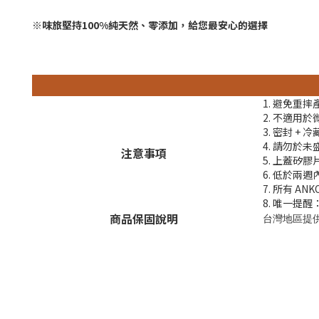
※味旅堅持100%純天然、零添加，給您最安心的選擇
1. 避免重
2. 不適用
3. 密封 +
4. 請勿於
注意事項
5. 上蓋矽
6. 低於
7. 所有 
8. 唯一提
商品保固說明
台灣地區提