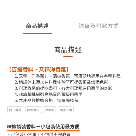
商品描述
送貨及付款方式
商品描述
百搭香料，又稱洋香菜
【
】
​​又稱「洋香菜」​，清爽香氣，可廣泛地運用在各種料理​
切成碎末添加在料理中除了可提香更能增添色彩​
料理收尾的提味香料，各大料理都有巴西里的身影
味旅精挑細選高品質的頂級巴西里
本產品經檢驗合格，無農藥殘留
西式香草
原型香料
洋香菜
居家必備
味旅袋裝香料－小包裝使用最方便
．小包裝小容量，不怕用不完浪費