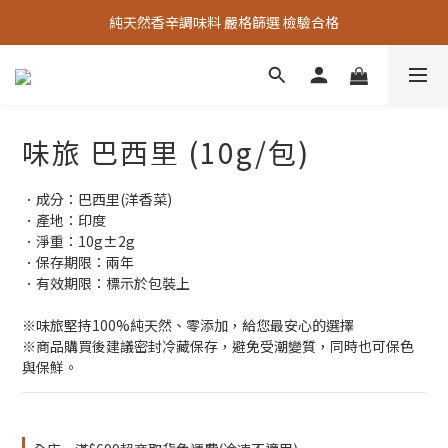
中秋烤肉必備【秘製烤肉粉】限時限量優惠中
純天然香辛調味料 嚴格篩選 檢驗合格
中秋烤肉必備【秘製烤肉粉】限時限量優惠中
味旅 巴西里 (10g/包)
．成分：巴西里(洋香菜)
．產地：印度
．淨重：10g±2g
．保存期限：兩年
．有效期限：標示於包裝上
※味旅堅持100%純天然、零添加，給您最安心的選擇
※商品購買後建議密封冷藏保存，避免受潮變質，同時也可保色
與保鮮。