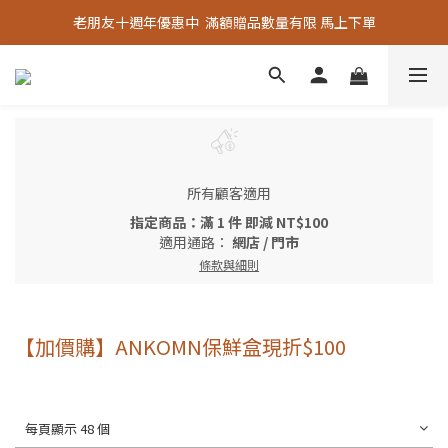
老朋友十週年優惠中  滿額贈品數量有限 馬上下單
老朋友十週年優惠中  滿額贈品數量有限 馬上下單
『嚴選好物』專區上線，優質選品歡迎選購！
老朋友十週年優惠中  滿額贈品數量有限 馬上下單
所有顧客適用
指定商品：滿 1 件 即減 NT$100
適用通路：
網店
/
門市
條款與細則
【加價購】ANKOMN保鮮盒現折$100
每頁顯示 48 個