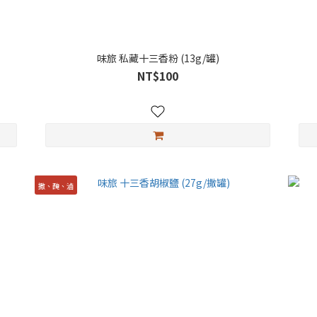
味旅 私藏十三香粉 (13g/罐)
NT$100
撒、醃、滷