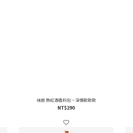
味旅 熱紅酒香料包－深情款款款
NT$290