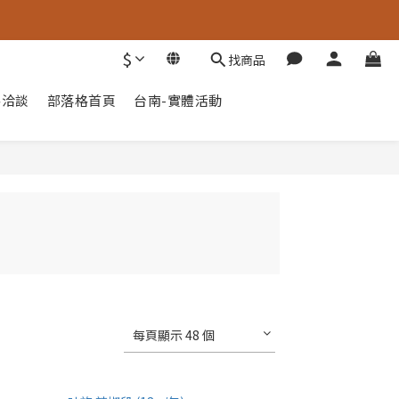
$
找商品
路洽談
部落格首頁
台南-實體活動
每頁顯示 48 個