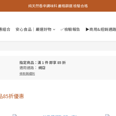
中秋烤肉必備【秘製烤肉粉】限時限量優惠中
純天然香辛調味料 嚴格篩選 檢驗合格
中秋烤肉必備【秘製烤肉粉】限時限量優惠中
惠組合
安心食品｜嚴選好物
✅檢驗報告
▶︎商用&經銷通
指定商品：滿 1 件 即享 85 折
適用通路：
網店
條款與細則
85折優惠