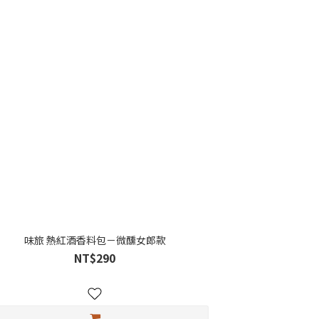
味旅 熱紅酒香料包－微醺女郎款
NT$290