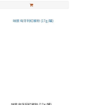
味旅 匈牙利紅椒粉 (17g/罐)