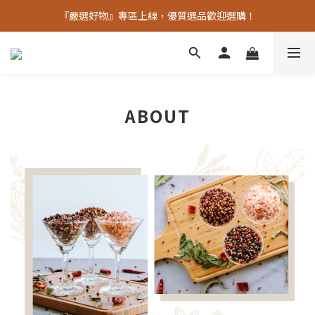
中秋烤肉必備【秘製烤肉粉】限時限量優惠中
『嚴選好物』專區上線，優質選品歡迎選購！
純天然香辛調味料 嚴格篩選 檢驗合格
中秋烤肉必備【秘製烤肉粉】限時限量優惠中
ABOUT