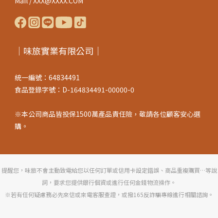
Mail / XXX@XXXX.COM
｜味旅實業有限公司｜
統一編號：64834491
食品登錄字號：D-164834491-00000-0
※本公司商品皆投保1500萬產品責任險，敬請各位顧客安心選
購。
提醒您，味旅不會主動致電給您以任何訂單或信用卡設定錯誤、商品重複購買…等說
詞，要求您提供銀行個資或進行任何金錢物流操作。
※若有任何疑慮務必先來信或來電客服查證，或撥165反詐騙專線進行相關諮詢。