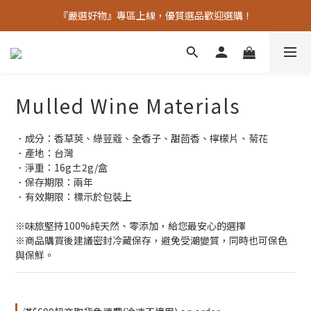
中秋烤肉必備【秘製烤肉粉】限時限量優惠中
『嚴選好物』專區上線，優質選品歡迎選購！
純天然香辛調味料 嚴格篩選 檢驗合格
中秋烤肉必備【秘製烤肉粉】限時限量優惠中
Mulled Wine Materials
．成分：香草莢、綠荳蔻、全香子、甜茴香、檸檬片、菊花
．產地：台灣
．淨重：16g±2g/盒
．保存期限：兩年
．有效期限：標示於包裝上
※味旅堅持100%純天然、零添加，給您最安心的選擇
※商品購買後建議密封冷藏保存，避免受潮變質，同時也可保色
與保鮮。