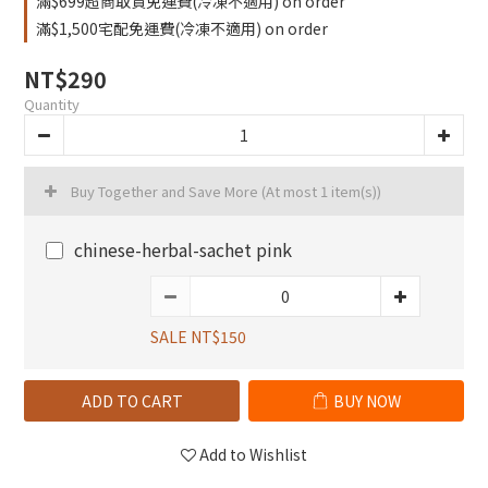
滿$699超商取貨免運費(冷凍不適用) on order
滿$1,500宅配免運費(冷凍不適用) on order
NT$290
Quantity
Buy Together and Save More
(At most 1 item(s))
chinese-herbal-sachet pink
SALE NT$150
ADD TO CART
BUY NOW
Add to Wishlist