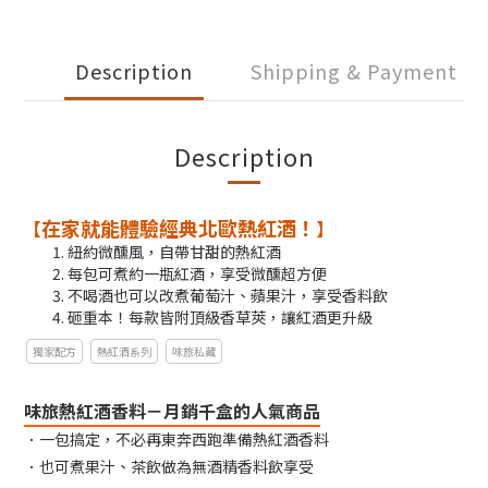
Description
Shipping & Payment
Description
在家就能體驗經典北歐熱紅酒！
【
】
紐約微醺風，自帶甘甜的熱紅酒
每包可煮約一瓶紅酒，享受微醺超方便​
不喝酒也可以改煮葡萄汁、蘋果汁，享受香料飲
砸重本！每款皆附頂級香草莢，讓紅酒更升級
獨家配方
熱紅酒系列
味旅私藏
味旅熱紅酒香料－月銷千盒的人氣商品
．一包搞定，不必再東奔西跑準備熱紅酒香料
．也可煮果汁、茶飲做為無酒精香料飲享受