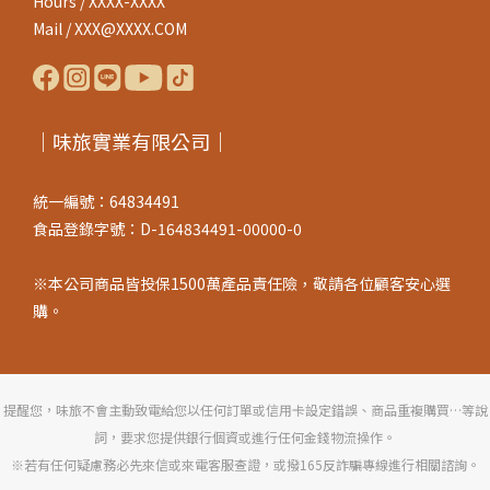
Hours / XXXX-XXXX
Mail / XXX@XXXX.COM
｜味旅實業有限公司｜
統一編號：64834491
食品登錄字號：D-164834491-00000-0
※本公司商品皆投保1500萬產品責任險，敬請各位顧客安心選
購。
提醒您，味旅不會主動致電給您以任何訂單或信用卡設定錯誤、商品重複購買…等說
詞，要求您提供銀行個資或進行任何金錢物流操作。
※若有任何疑慮務必先來信或來電客服查證，或撥165反詐騙專線進行相關諮詢。