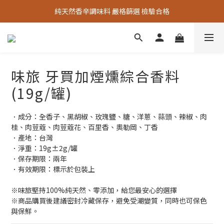
中秋烤肉必備【秘製烤肉粉】限時限量優惠中
純天然香辛調味料 嚴格篩選 檢驗合格
中秋烤肉必備【秘製烤肉粉】限時限量優惠中
味旅 牙買加煙燻綜合香料
(19g/罐)
．成分：全香子、黑胡椒、玫瑰鹽、糖、洋蔥、蒜頭、辣椒、肉
桂、肉荳蔻、肉荳蔻花、百里香、奧勒岡、丁香
．產地：台灣
．淨重：19g±2g/罐
．保存期限：兩年
．有效期限：標示於包裝上
※味旅堅持100%純天然、零添加，給您最安心的選擇
※商品購買後建議密封冷藏保存，避免受潮變質，同時也可保色
與保鮮。