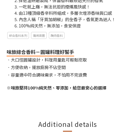
採低溫研磨製成，保留香料最原始天然的香氣
一吃就上癮，無法抗拒的煙燻風快感！
由13種頂級香辛料所組成，多層次增添香味與口感
內含人稱「牙買加胡椒」的全香子，香氣更為迷人！
100%純天然，無添加，食安保證
綜合香料系列
燒烤首選
醃肉香料
味旅綜合香料－圓罐料理好幫手
．大口徑圓罐設計，料理用量匙可輕鬆挖取
．方便收納，擺放廚房不佔空間
．容量適中符合調味需求，不怕用不完浪費
※味旅堅持100%純天然、零添加，給您最安心的選擇
Additional details