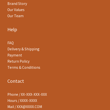
Brand Story
Our Values
Our Team
Help
FAQ
Delivery & Shipping
Payment
Return Policy
Terms & Conditions
Contact
Phone / XX-XXX-XXX-XXX
Hours / XXXX-XXXX
Mail / XXX@XXXX.COM