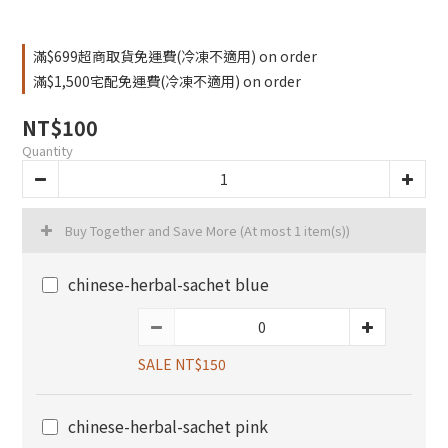
滿$699超商取貨免運費(冷凍不適用) on order
滿$1,500宅配免運費(冷凍不適用) on order
NT$100
Quantity
Buy Together and Save More
(At most 1 item(s))
chinese-herbal-sachet blue
SALE NT$150
chinese-herbal-sachet pink