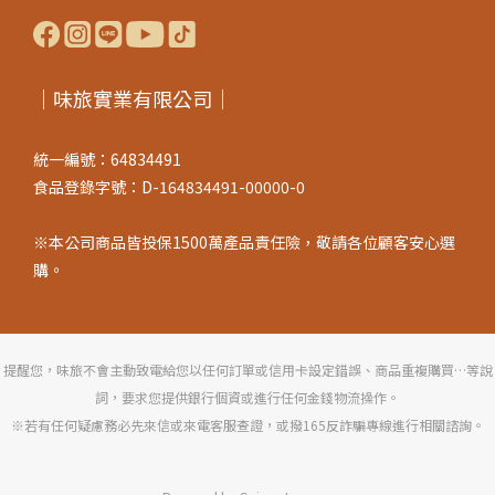
｜味旅實業有限公司｜
統一編號：64834491
食品登錄字號：D-164834491-00000-0
※本公司商品皆投保1500萬產品責任險，敬請各位顧客安心選
購。
提醒您，味旅不會主動致電給您以任何訂單或信用卡設定錯誤、商品重複購買…等說
詞，要求您提供銀行個資或進行任何金錢物流操作。
※若有任何疑慮務必先來信或來電客服查證，或撥165反詐騙專線進行相關諮詢。