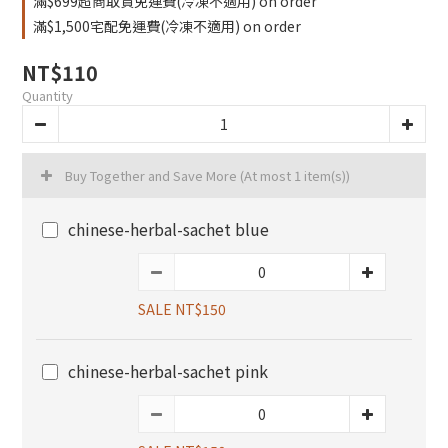
滿$699超商取貨免運費(冷凍不適用) on order
滿$1,500宅配免運費(冷凍不適用) on order
NT$110
Quantity
Buy Together and Save More
(At most 1 item(s))
chinese-herbal-sachet blue
SALE NT$150
chinese-herbal-sachet pink