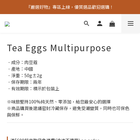
老朋友十週年優惠中  滿額贈品數量有限 馬上下單
『嚴選好物』專區上線，優質選品歡迎選購！
老朋友十週年優惠中  滿額贈品數量有限 馬上下單
Tea Eggs Multipurpose
．成分：肉豆蔻
．產地：中國
．淨重：50g±2g
．保存期限：兩年
．有效期限：標示於包裝上
※味旅堅持100%純天然、零添加，給您最安心的選擇
※商品購買後建議密封冷藏保存，避免受潮變質，同時也可保色
與保鮮。