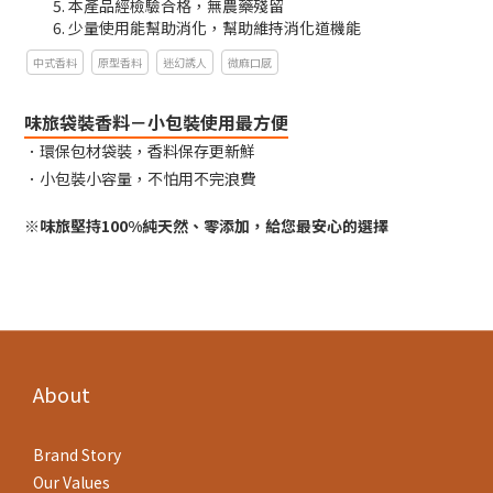
本產品經檢驗合格，無農藥殘留
少量使用能幫助消化，幫助維持消化道機能
中式香料
原型香料
迷幻誘人
微麻口感
味旅袋裝香料－小包裝使用最方便
．環保包材袋裝，香料保存更新鮮
．小包裝小容量，不怕用不完浪費
※味旅堅持100%純天然、零添加，給您最安心的選擇
About
Brand Story
Our Values