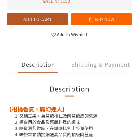
SALE NT$150
ADD TO CART
BUY NOW
Add to Wishlist
Description
Shipping & Payment
Description
柑橘香氣，魔幻迷人
【
】
又稱玉果，​為荳蔻核仁及肉荳蔻皮的來源
適合用於食品及菜餚料理的調味​​
味道濃烈微麻，在調味比例上少量使用
味旅顆顆精挑細選高品質的頂級肉荳蔻