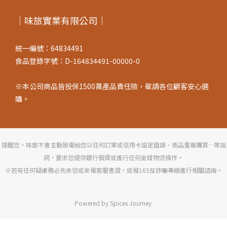
｜味旅實業有限公司｜
統一編號：64834491
食品登錄字號：D-164834491-00000-0
※本公司商品皆投保1500萬產品責任險，敬請各位顧客安心選
購。
提醒您，味旅不會主動致電給您以任何訂單或信用卡設定錯誤、商品重複購買…等說
詞，要求您提供銀行個資或進行任何金錢物流操作。
※若有任何疑慮務必先來信或來電客服查證，或撥165反詐騙專線進行相關諮詢。
Powered by Spices Journey