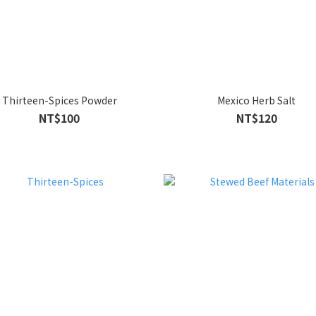
Thirteen-Spices Powder
Mexico Herb Salt
NT$100
NT$120