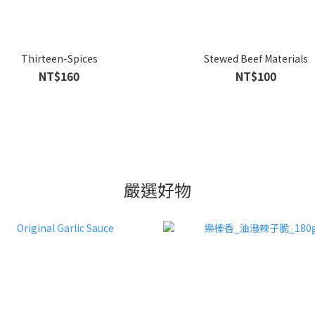
Thirteen-Spices
Stewed Beef Materials
NT$160
NT$100
嚴選好物