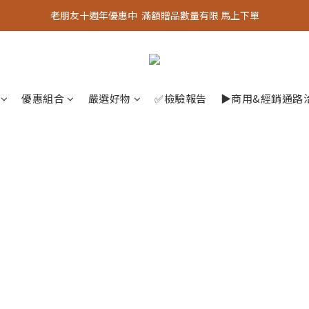
老朋友十週年優惠中  滿額贈品數量有限 馬上下單
老朋友十週年優惠中  滿額贈品數量有限 馬上下單
『嚴選好物』專區上線，優質選品歡迎選購！
老朋友十週年優惠中  滿額贈品數量有限 馬上下單
優惠組合
嚴選好物
✅檢驗報告
▶︎商用&經銷通路