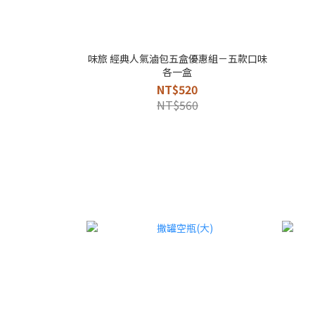
味旅 經典人氣滷包五盒優惠組－五款口味
各一盒
NT$520
NT$560