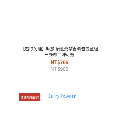
【超取免運】味旅 鍋煮奶茶香料包五盒組
－多款口味可選
NT$769
NT$900
健康咖哩首選