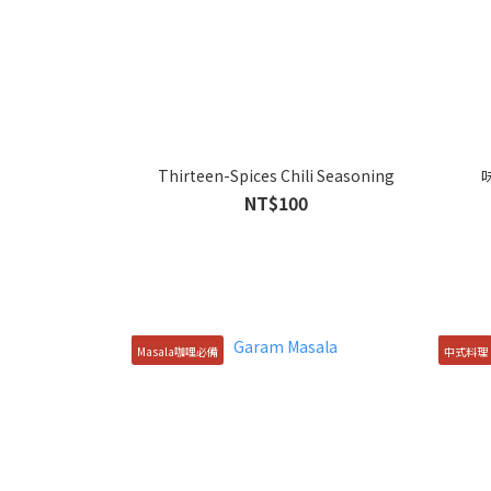
Thirteen-Spices Chili Seasoning
NT$100
Masala咖哩必備
中式料理