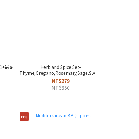
1+補充
Herb and Spice Set-
Thyme,Oregano,Rosemary,Sage,Sweet
Basil
NT$279
NT$330
BBQ