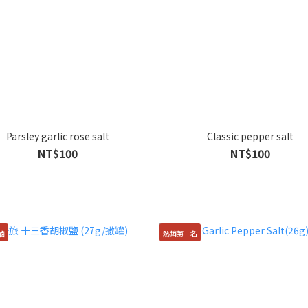
Parsley garlic rose salt
Classic pepper salt
NT$100
NT$100
滷
熱銷第一名