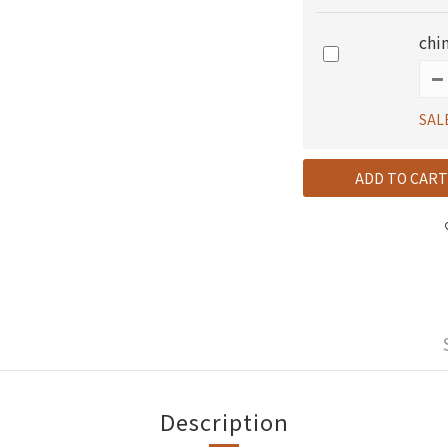
chi
SAL
ADD TO CART
Description