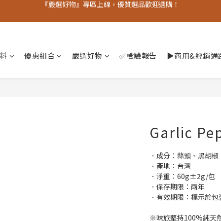
老朋友十週年優惠中  滿額贈品數量有限 馬上下單
老朋友十週年優惠中  滿額贈品數量有限 馬上下單
香料
優惠組合
嚴選好物
✅檢驗報告
▶︎商用&經銷通
Garlic Pe
．成分：蒜頭、黑胡椒
．產地：台灣
．淨重：60g±2g/包
．保存期限：兩年
．有效期限：標示於包
※味旅堅持100%純