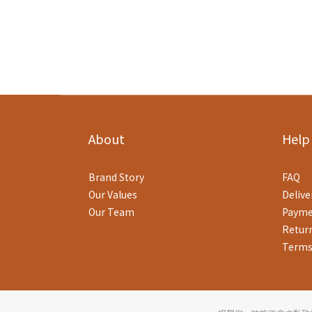
About
Help
Brand Story
FAQ
Our Values
Delive
Our Team
Payme
Return
Terms