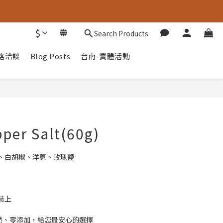
$
Search Products
路洽談
Blog Posts
台南-實體活動
BUY NOW
pper Salt(60g)
、白胡椒、洋蔥、玫瑰鹽
裝上
天然、零添加，給您最安心的選擇