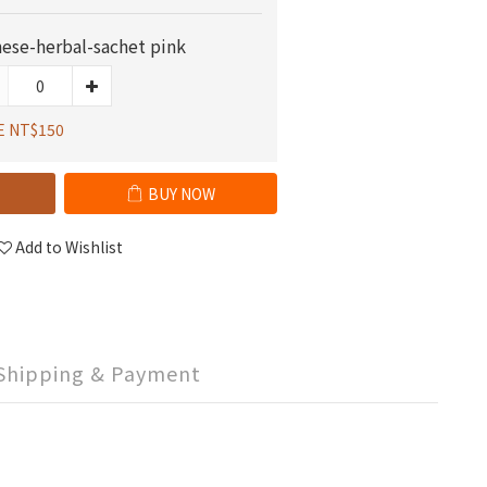
nese-herbal-sachet pink
E NT$150
BUY NOW
Add to Wishlist
Shipping & Payment