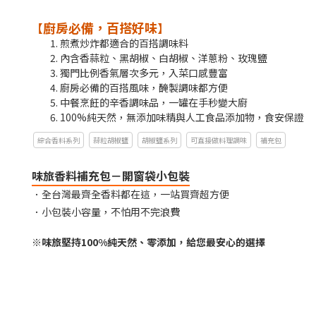
廚房必備，百搭好味
【
】
煎煮炒炸都適合的百搭調味料
內含香蒜粒、黑胡椒、白胡椒、洋蔥粉​、玫瑰鹽​
獨門比例香氣層次多元，入菜口感豐富
廚房必備的百搭風味，醃製調味都方便
中餐烹飪的辛香調味品​，一罐在手秒變大廚
100%純天然，無添加味精​與人工食品添加物，食安保證
綜合香料系列
蒜粒胡椒鹽
胡椒鹽系列
可直接做料理調味
補充包
味旅香料補充包－開窗袋小包裝
．全台灣最齊全香料都在這，一站買齊超方便
．小包裝小容量，不怕用不完浪費
※味旅堅持100%純天然、零添加，給您最安心的選擇