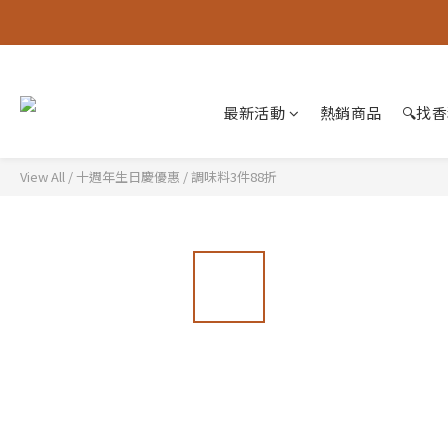
最新活動
熱銷商品
🔍找
View All
/
十週年生日慶優惠
/
調味料3件88折