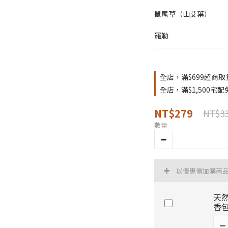
鼠尾草（山艾葉）
羅勒
全店，滿$699超商取
全店，滿$1,500宅
NT$279
NT$3
數量
以優惠價加購商
天然
香