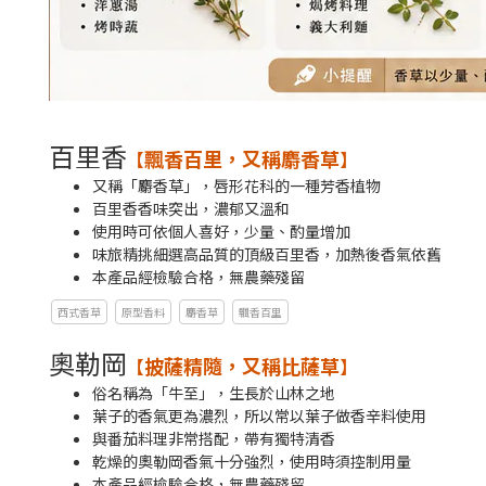
百里香
飄香百里，又稱麝香草
【
】
​又稱「麝香草」，唇形花科的一種芳香植物​
百里香香味突出，濃郁又溫和
使用時可依個人喜好，少量、酌量增加
味旅精挑細選高品質的頂級百里香，加熱後香氣依舊
本產品經檢驗合格，無農藥殘留
西式香草
原型香料
麝香草
飄香百里
奧勒岡
披薩精隨，又稱比薩草
【
】
俗名稱為「牛至」，生長於山林之地
葉子的香氣更為濃烈，所以常以葉子做香辛料使用
與番茄料理非常搭配，帶有獨特清香
乾燥的奧勒岡香氣十分強烈，使用時須控制用量​
本產品經檢驗合格，無農藥殘留