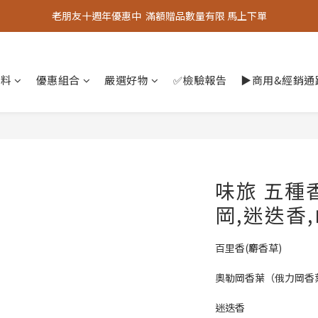
老朋友十週年優惠中  滿額贈品數量有限 馬上下單
老朋友十週年優惠中  滿額贈品數量有限 馬上下單
『嚴選好物』專區上線，優質選品歡迎選購！
香料
優惠組合
老朋友十週年優惠中  滿額贈品數量有限 馬上下單
嚴選好物
✅檢驗報告
▶︎商用&經銷
味旅 五種
岡,迷迭香
百里香(麝香草)
奧勒岡香葉（俄力岡香
迷迭香