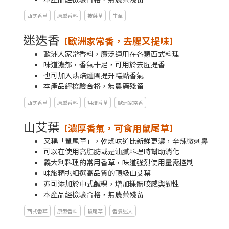
西式香草
原型香料
披薩草
牛至
迷迭香
歐洲家常香，去腥又提味
【
】
歐洲人家常香料，廣泛運用在各類西式料理
味道濃郁，香氣十足，可用於去腥提香​
也可加入烘焙麵團提升糕點香氣
本產品經檢驗合格，無農藥殘留
西式香草
原型香料
烘焙香草
歐洲家常香
山艾葉
濃厚香氣，可食用鼠尾草
【
】
又稱「鼠尾草」，乾燥味道比新鮮更濃，辛辣微刺鼻​
可以在使用高脂肪或是油膩料理時幫助消化​
義大利料理的常用香草，味道強烈使用量需控制
味旅精挑細選高品質的頂級山艾葉
亦可添加於中式鹹粿，增加粿體咬感與韌性​
本產品經檢驗合格，無農藥殘留
西式香草
原型香料
鼠尾草
香氣迷人