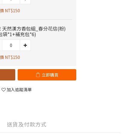
 NT$150
 天然漢方香包組_春分花信(粉)
包袋*1+補充包*6)
 NT$150
立即購買
加入追蹤清單
送貨及付款方式