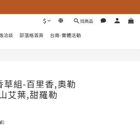
$
找商品
通路洽談
部落格首頁
台南-實體活動
立即購買
香草組-百里香,奧勒
,山艾葉,甜羅勒
葉）