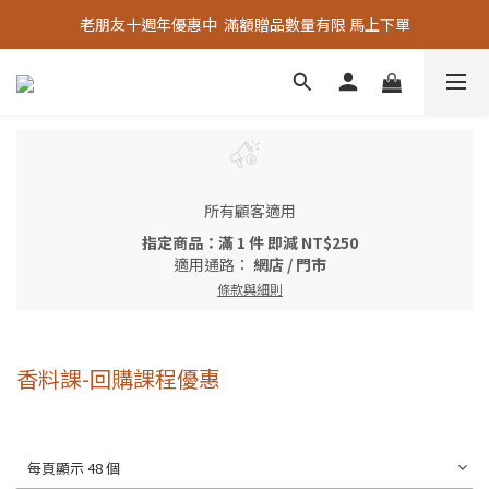
老朋友十週年優惠中  滿額贈品數量有限 馬上下單
老朋友十週年優惠中  滿額贈品數量有限 馬上下單
『嚴選好物』專區上線，優質選品歡迎選購！
老朋友十週年優惠中  滿額贈品數量有限 馬上下單
所有顧客適用
指定商品：滿 1 件 即減 NT$250
適用通路：
網店
/
門市
條款與細則
香料課-回購課程優惠
每頁顯示 48 個