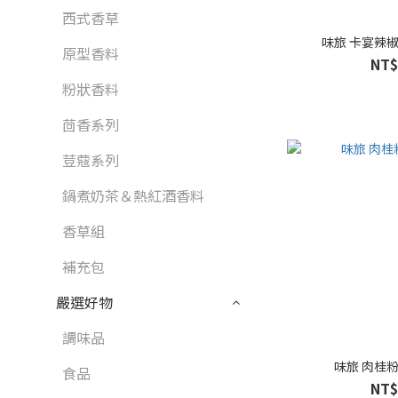
西式香草
原型香料
NT$
粉狀香料
茴香系列
荳蔻系列
鍋煮奶茶＆熱紅酒香料
香草組
補充包
嚴選好物
調味品
食品
NT$