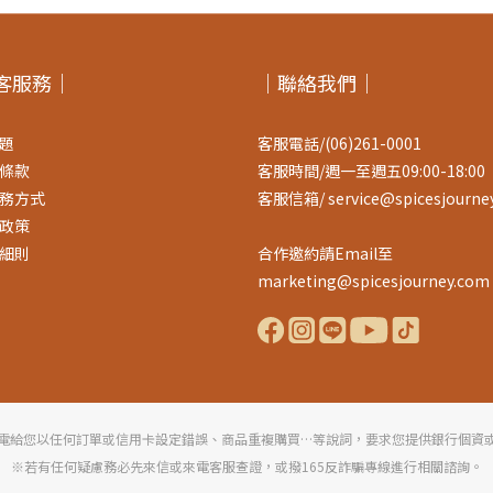
客服務｜
｜聯絡我們｜
題
客服電話/(06)261-0001
條款
客服時間/週一至週五09:00-18:00
務方式
客服信箱/ service@spicesjourne
政策
細則
合作邀約請Email至
marketing@spicesjourney.com
電給您以任何訂單或信用卡設定錯誤、商品重複購買…等說詞，要求您提供銀行個資
※若有任何疑慮務必先來信或來電客服查證，或撥165反詐騙專線進行相關諮詢。