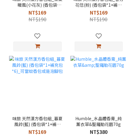
暖風(小花灰) (香包袋
花信(粉) (香包袋*1+補充
*1+補充包*6)_可當蚊香包
包*6)
NT$169
NT$169
或是泡腳包
NT$190
NT$190
味旅 天然漢方香包組_暮夏
Humble_水晶體香膏_純
風鈴(藍) (香包袋*1+補充
薰衣草&聖羅勒花園70g
包*6)_可當蚊香包或是泡
NT$169
NT$380
腳包