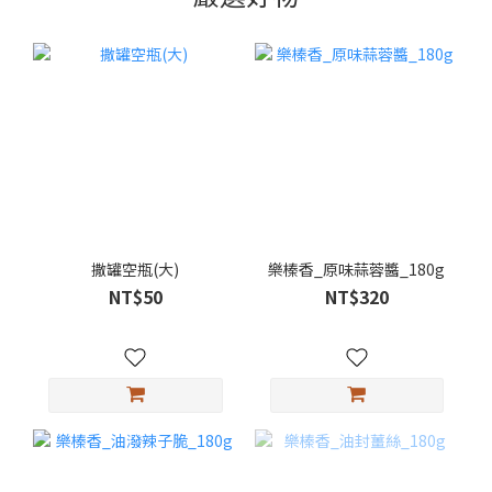
撒罐空瓶(大)
樂榛香_原味蒜蓉醬_180g
NT$50
NT$320