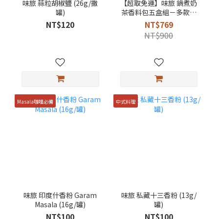
味旅 蒜粒胡椒鹽 (26g/撒
【超取免運】味旅 鍋煮奶
罐)
茶香料包五盒組－多款口
味可選
NT$120
NT$769
NT$900
Masala咖哩必備
中式料理
味旅 印度什香粉 Garam
味旅 私藏十三香粉 (13g/
Masala (16g/罐)
罐)
NT$100
NT$100