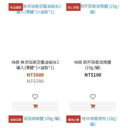
新品優惠
迷人蒜香
味旅 無添加黑豆醬油組合2
味旅 歐芹蒜香玫瑰鹽
罐入(薄鹽*1+滷製*1)
(19g/罐)
NT$688
NT$100
NT$780
經典回歸
燒烤必備