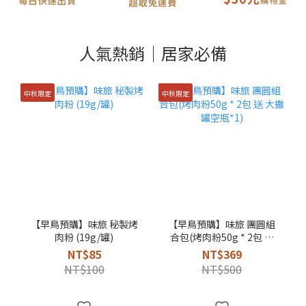
人氣熱銷｜居家必備
中秋限定
中秋限定
【早鳥預購】味旅 秘製烤
【早鳥預購】味旅 團圓組
肉粉 (19g/罐)
合包(烤肉粉50g * 2包 送
大撒罐空瓶*1)
NT$85
NT$369
NT$100
NT$500