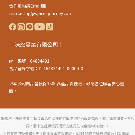
工藝本身讓鹹度清爽、豆香濃郁、入口有回甘——這才是薄鹽應有的
合作邀約請Email至
樣子。製程三不：無氯化鉀、無人工甜味劑、無焦糖色素製程無添
marketing@spicesjourney.com
加氯化鉀 製程無添加人工甜味劑 製程無添加焦糖色素不是單純去掉
什麼，而是用更紮實的釀造工序，做出本來就不需要這些添加物的
醬油。 挑選安心醬油的完整指南選購醬油時，可以從以下三個面向
快速評估：成分是否單純 翻開成分表，確認是否含有氯化鉀、焦糖
｜味旅實業有限公司｜
色素或人工甜味劑；原料來源是否清楚標示。是否為純釀造 完整發
酵熟成的醬油，通常會在成分欄看到黑豆、小麥、鹽等基本原料，
統一編號：64834491
製程說明也會標注釀造時間或方式。風味是否自然平衡 好醬油即使
食品登錄字號：D-164834491-00000-0
鹽度清爽，入口仍有豆香層次與自然回甘，而非尖銳的鹹味或過度
的甜感。如果你正在尋找成分單純、不加代鹽、以純粹黑豆發酵工
※本公司商品皆投保1500萬產品責任險，敬請各位顧客安心選
藝釀造的醬油，味旅黑豆薄鹽醬油，希望陪伴每一餐的安心與風
購。
味。
提醒您，味旅不會主動致電給您以任何訂單或信用卡設定錯誤、商品重複購買…等說
詞，要求您提供銀行個資或進行任何金錢物流操作。
※若有任何疑慮務必先來信或來電客服查證，或撥165反詐騙專線進行相關諮詢。