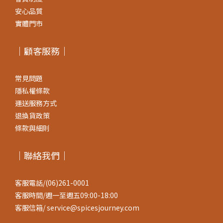
問題，而是代鹽本身的風味特性。哪些族群需要特別注意？對一般
安心品質
健康成人而言，少量氯化鉀的攝取通常無需過度擔心。但若你或家
實體門市
人在日常飲食中有特定的鈉鉀攝取需求，建議：翻到包裝背面，確
認成分表是否含有「氯化鉀」留意營養標示中「鉀」的數值如有精
｜顧客服務｜
準的飲食管理需求，建議諮詢專業醫師或營養師怎麼看懂醬油成分
表？3 個選購重點一次學會 1. 翻背面，先看成分表選醬油時，不要
常見問題
只看包裝正面的文案，直接翻到背面看成分表。成分排列愈靠前，
隱私權條款
代表含量愈高。成分列表愈簡短，通常代表添加物愈少。2.注意
運送服務方式
「鉀」含量的標示台灣衛生福利部規定，若產品因製程調整了鈉鉀
退換貨政策
比例，須在包裝上完整標示。因此只要翻開營養標示，看看「鉀」
條款與細則
是否有獨立欄位、數值高低，就能大致判斷是否使用了代鹽配方。3.
選純釀造，風味才自然通過完整發酵與熟成的純釀造醬油，鹹味來
｜聯絡我們｜
自豆麴中的胺基酸與自然發酵產物，入口後通常會有明顯的豆香、
回甘層次，而非單一的死鹹感。這是判斷一瓶醬油品質的直接線
索。 為什麼味旅黑豆薄鹽醬油不加氯化鉀？黑豆純釀造的風味邏輯
客服電話/(06)261-0001
味旅的釀造理念，是讓「時間」做主角。味旅黑豆薄鹽醬油以黑豆
客服時間/週一至週五09:00-18:00
為原料，透過純釀發酵與長時間熟成，將鹽度嚴格控制在 12% 以
客服信箱/ service@spicesjourney.com
下，讓風味在自然平衡中慢慢成形。不靠代鹽壓低數字，而是透過