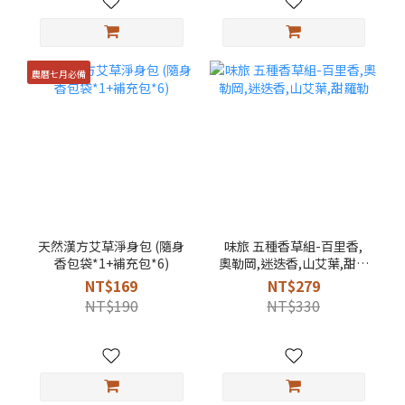
農曆七月必備
天然漢方艾草淨身包 (隨身
味旅 五種香草組-百里香,
香包袋*1+補充包*6)
奧勒岡,迷迭香,山艾葉,甜羅
勒
NT$169
NT$279
NT$190
NT$330