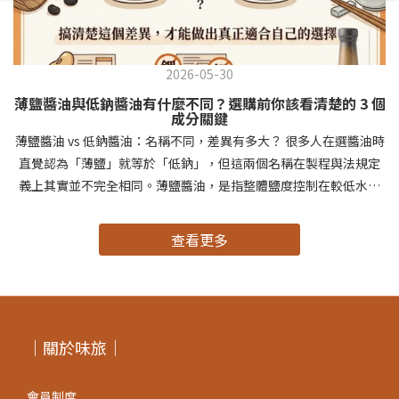
2026-05-30
薄鹽醬油與低鈉醬油有什麼不同？選購前你該看清楚的 3 個
成分關鍵
薄鹽醬油 vs 低鈉醬油：名稱不同，差異有多大？ 很多人在選醬油時
直覺認為「薄鹽」就等於「低鈉」，但這兩個名稱在製程與法規定
義上其實並不完全相同。薄鹽醬油，是指整體鹽度控制在較低水準
的醬油，風味仍來自完整的發酵與熟成過程。低鈉醬油，則有部分
產品是透過加入「氯化鉀（鉀鹽）」來取代部分食鹽，讓營養標示
查看更多
上的鈉數值下降——但成分結構已有所調整。搞清楚這個差異，才能
在選購時做出真正適合自己的選擇。 低鈉醬油加了氯化鉀，對身體
有影響嗎？ 什麼是氯化鉀（鉀鹽）？氯化鉀（Potassium
Chloride）是一種常見的代鹽成分，外觀與食鹽相似，但其中的
「鉀」不屬於鈉，因此可使營養標示上的鈉含量數值明顯降低。部
｜關於味旅｜
分消費者品嚐添加氯化鉀的醬油時，會感受到略帶金屬感的尾韻、
與傳統純釀造不同的風味層次，以及尾段有輕微苦感。這並非品質
會員制度