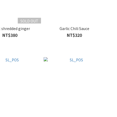
SOLD OUT
t shredded ginger
Garlic Chili Sauce
NT$380
NT$320