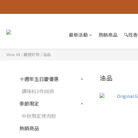
最新活動
熱銷商品
🔍找
View All
/
嚴選好物
/
油品
油品
十週年生日慶優惠
調味料3件88折
季節限定
中秋限定烤肉粉
熱銷商品