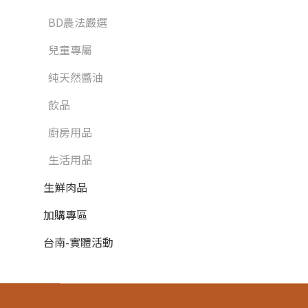
BD農法嚴選
兒童專屬
純天然醬油
飲品
廚房用品
生活用品
生鮮肉品
加購專區
台南-實體活動