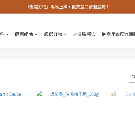
老朋友十週年優惠中  滿額贈品數量有限 馬上下單
『嚴選好物』專區上線，優質選品歡迎選購！
老朋友十週年優惠中  滿額贈品數量有限 馬上下單
香料
優惠組合
嚴選好物
✅檢驗報告
▶︎商用&經銷通