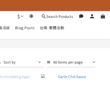
$
Search Products
路洽談
Blog Posts
台南-實體活動
Sort by
48 Items per page