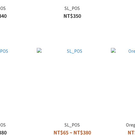
POS
SL_POS
340
NT$350
POS
SL_POS
Oreg
380
NT$65 ~ NT$380
NT