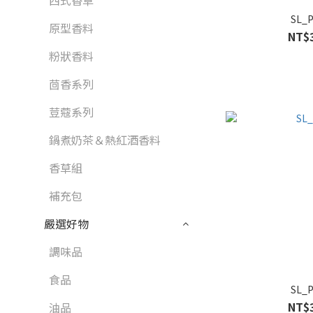
西式香草
SL_
原型香料
NT$
粉狀香料
茴香系列
荳蔻系列
鍋煮奶茶＆熱紅酒香料
香草組
補充包
嚴選好物
調味品
食品
SL_
NT$
油品