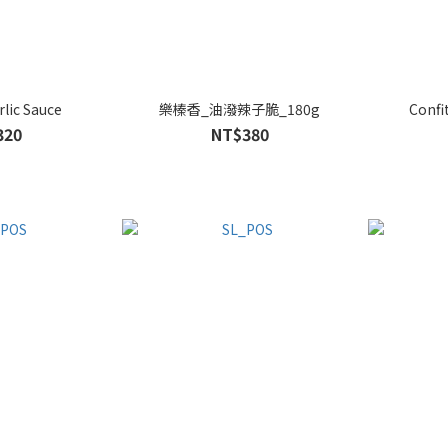
rlic Sauce
樂榛香_油潑辣子脆_180g
Confi
320
NT$380