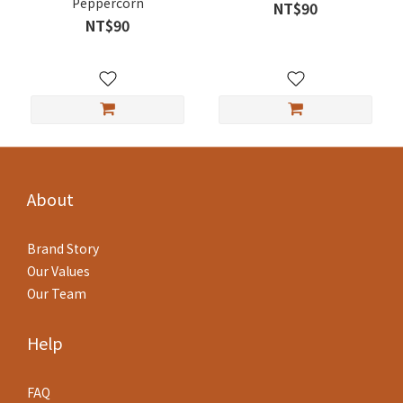
Peppercorn
NT$90
NT$90
About
Brand Story
Our Values
Our Team
Help
FAQ