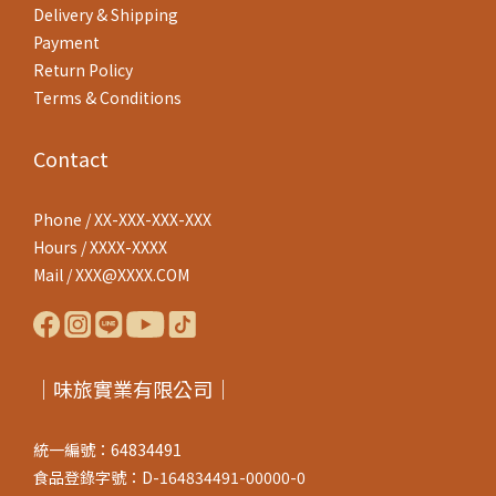
Delivery & Shipping
Payment
Return Policy
Terms & Conditions
Contact
Phone / XX-XXX-XXX-XXX
Hours / XXXX-XXXX
Mail / XXX@XXXX.COM
｜味旅實業有限公司｜
統一編號：64834491
食品登錄字號：D-164834491-00000-0