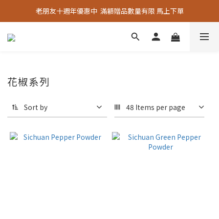
老朋友十週年優惠中  滿額贈品數量有限 馬上下單
老朋友十週年優惠中  滿額贈品數量有限 馬上下單
『嚴選好物』專區上線，優質選品歡迎選購！
老朋友十週年優惠中  滿額贈品數量有限 馬上下單
花椒系列
Sort by
48 Items per page